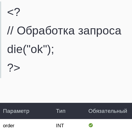
<?
// Обработка запроса
die("ok");
?>
Параметр
Тип
Обязательный
order
INT